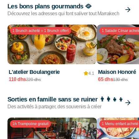
Les bons plans gourmands 🥘
Découvrez les adresses qui font saliver tout Marrakech
1 Brunch acheté = 1 Brunch offert
1 Salade César acheté
L'atelier Boulangerie
Maison Honoré
4.1
110 dhs
65 dhs
220 dhs
130 dhs
Sorties en famille sans se ruiner 👨‍👩‍👧‍👦
Des activités à partager, des souvenirs à créer
1h Trampoline gratuit
1 Menu enfant acheté 