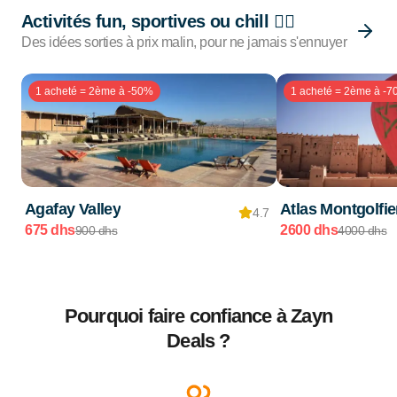
Activités fun, sportives ou chill 🏄🏽
Des idées sorties à prix malin, pour ne jamais s'ennuyer
1 acheté = 2ème à -50%
1 acheté = 2ème à -
Agafay Valley
Atlas Montgolfie
4.7
675 dhs
2600 dhs
900 dhs
4000 dhs
Pourquoi faire confiance à Zayn
Deals ?