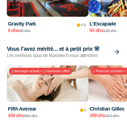
Gravity Park
L'Escapade
4.6
0 dhs
65 dhs
90 dhs
130 dhs
Vous l'avez mérité... et à petit prix 🌸
Les meilleurs spas de Marrakech vous attendent
1 Massage acheté = 1 Hammam offert
1 Pedicure achetée = 
Fifth Avenue
Christian Gilles
4
450 dhs
300 dhs
650 dhs
420 dhs