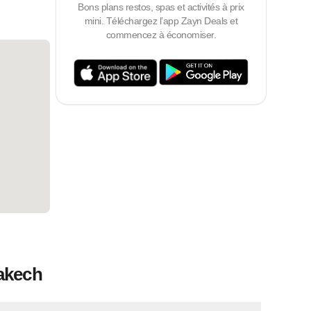
Bons plans restos, spas et activités à prix
mini. Téléchargez l’app Zayn Deals et
commencez à économiser.
rakech