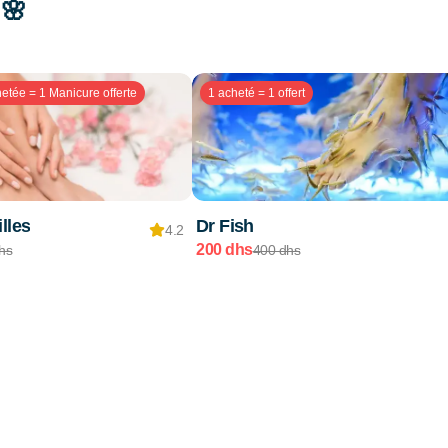
 🌸
etée = 1 Manicure offerte
1 acheté = 1 offert
lles
Dr Fish
4.2
200 dhs
hs
400 dhs