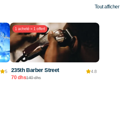
Tout afficher
1 acheté = 1 offert
235th Barber Street
5
4.8
70 dhs
140 dhs