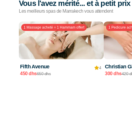
Vous l'avez mérité... et à petit prix
Les meilleurs spas de Marrakech vous attendent
1 Massage acheté = 1 Hammam offert
1 Pedicure ach
Fifth Avenue
Christian Gi
4
450 dhs
300 dhs
650 dhs
420 d