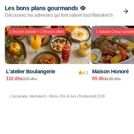
Les bons plans gourmands 🥘
Découvrez les adresses qui font saliver tout Marrakech
1 Brunch acheté = 1 Brunch offert
1 Salade César achetée 
L'atelier Boulangerie
Maison Honoré
4.1
110 dhs
65 dhs
220 dhs
130 dhs
L'escapade, Marrakech - Menu, Prix & Avis | Restaurant 2026