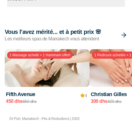
Vous l'avez mérité... et à petit prix 🌸
Les meilleurs spas de Marrakech vous attendent
1 Massage acheté = 1 Hammam offert
1 Pedicure achetée = 1 
Fifth Avenue
Christian Gilles
4
450 dhs
300 dhs
650 dhs
420 dhs
Dr Fish, Marrakech - Prix & Reductions | 2026