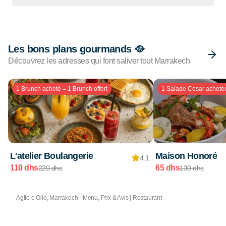
Les bons plans gourmands 🥘
Découvrez les adresses qui font saliver tout Marrakech
1 Brunch acheté = 1 Brunch offert
1 Salade César achetée 
L'atelier Boulangerie
Maison Honoré
4.1
110 dhs
65 dhs
220 dhs
130 dhs
Aglio e Olio, Marrakech - Menu, Prix & Avis | Restaurant