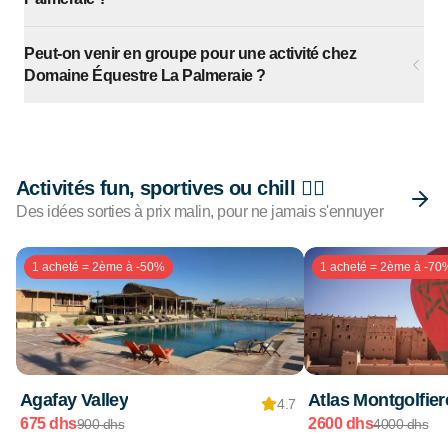
Peut-on venir en groupe pour une activité chez
Domaine Équestre La Palmeraie ?
Activités fun, sportives ou chill 🏄🏽
Des idées sorties à prix malin, pour ne jamais s'ennuyer
1 acheté = 2ème à -50%
1 acheté = 2ème à -70
Agafay Valley
Atlas Montgolfier
4.7
675 dhs
2600 dhs
900 dhs
4000 dhs