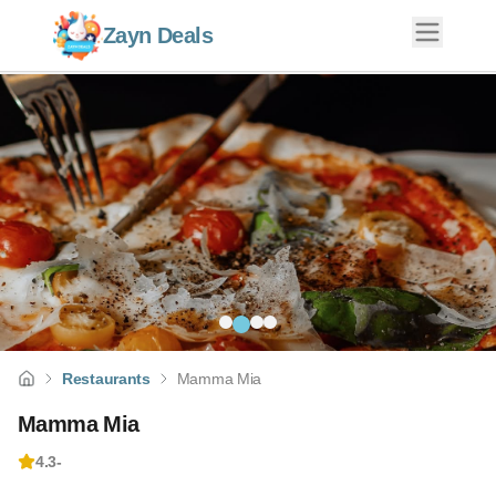
Zayn Deals
Restaurants
Mamma Mia
Mamma Mia
4.3
-