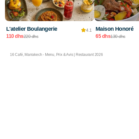
L'atelier Boulangerie
Maison Honoré
4.1
110 dhs
65 dhs
220 dhs
130 dhs
16 Café, Marrakech - Menu, Prix & Avis | Restaurant 2026