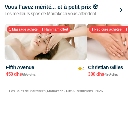
Vous l'avez mérité... et à petit prix 🌸
Les meilleurs spas de Marrakech vous attendent
1 Massage acheté = 1 Hammam offert
1 Pedicure achetée = 1 
Fifth Avenue
Christian Gilles
4
450 dhs
300 dhs
650 dhs
420 dhs
Les Bains de Marrakech, Marrakech - Prix & Reductions | 2026